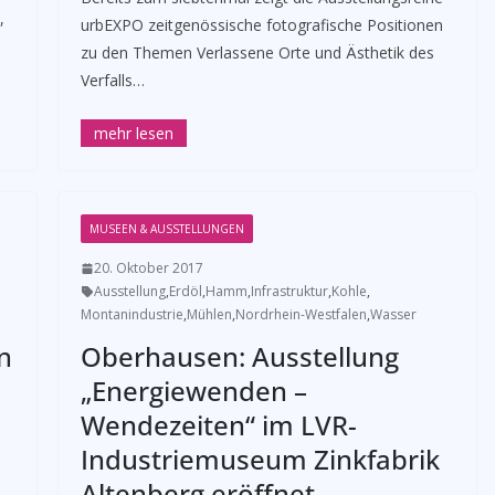
,
urbEXPO zeitgenössische fotografische Positionen
zu den Themen Verlassene Orte und Ästhetik des
Verfalls…
MUSEEN & AUSSTELLUNGEN
20. Oktober 2017
Ausstellung
,
Erdöl
,
Hamm
,
Infrastruktur
,
Kohle
,
Montanindustrie
,
Mühlen
,
Nordrhein-Westfalen
,
Wasser
n
Oberhausen: Ausstellung
„Energiewenden –
Wendezeiten“ im LVR-
Industriemuseum Zinkfabrik
Altenberg eröffnet