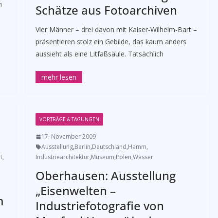
m
Schätze aus Fotoarchiven
­Vier Männer – drei davon mit Kaiser-Wilhelm-Bart –
präsentieren stolz ein Gebilde, das kaum anders
aussieht als eine Litfaßsäule. Tatsächlich
VORTRÄGE & TAGUNGEN
17. November 2009
Ausstellung
,
Berlin
,
Deutschland
,
Hamm
,
t
,
Industriearchitektur
,
Museum
,
Polen
,
Wasser
Oberhausen: Ausstellung
„Eisenwelten –
m
Industriefotografie von