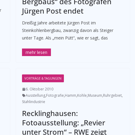
Bergbaus“ des Fotografen
Jürgen Post endet
r
Dreißig Jahre arbeitete Jürgen Post im
Steinkohlenbergbau, zwanzig davon als Steiger
unter Tage. Als „mein Pütt“, wie er sagt, das
VORTRÄGE & TAGUNGEN
6. Oktober 2010
Ausstellung
,
Fotografie
,
Hamm
,
Kohle
,
Museum
,
Ruhrgebiet
,
Stahlindustrie
Recklinghausen:
Fotoausstellung: „Revier
unter Strom“ – RWE zeigt