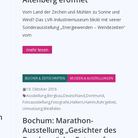
Vom Land der Zechen und Mühlen zu Sonne und
Wind? Das LVR-Industriemuseum blickt mit seiner
Sonderausstellung „Energiewenden – Wendezeiten“
vom
BÜCHER & ZEITSCHRIFTEN
MUSEEN & AUSSTELLUNGEN
19. Oktober 2016
Ausstellung
,
Bergbau
,
Deutschland
,
Dortmund
,
Fotoausstellung
,
Fotografie
,
Haltern
,
Hamm
,
Ruhrgebiet
,
Umnutzung
,
Westfalen
h
Bochum: Marathon-
Ausstellung „Gesichter des