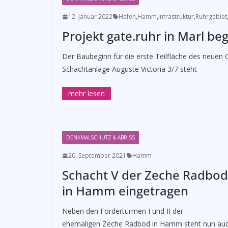
12. Januar 2022
Hafen
,
Hamm
,
Infrastruktur
,
Ruhrgebiet
Projekt gate.ruhr in Marl b
Der Baubeginn für die erste Teilfläche des neue
Schachtanlage Auguste Victoria 3/7 steht
DENKMALSCHUTZ & ABRISS
20. September 2021
Hamm
Schacht V der Zeche Radbod
in Hamm eingetragen
Neben den Fördertürmen I und II der
ehemaligen Zeche Radbod in Hamm steht nun au