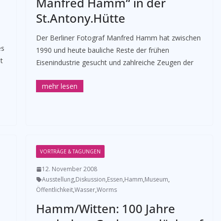
Manfred Hamm“ in der
St.Antony.Hütte
­Der Berliner Fotograf Manfred Hamm hat zwischen
es
1990 und heute bauliche Reste der frühen
t
Eisenindustrie gesucht und zahlreiche Zeugen der
VORTRÄGE & TAGUNGEN
12. November 2008
Ausstellung
,
Diskussion
,
Essen
,
Hamm
,
Museum
,
Öffentlichkeit
,
Wasser
,
Worms
Hamm/Witten: 100 Jahre