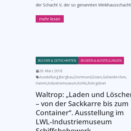
der Schacht V, der so genannten Winkhausschacht
BÜCHER & ZEITSCHRIFTEN
MUSEEN & AUSSTELLUNGEN
26. März 2018
Ausstellung
,
Bergbau
,
Dortmund
,
Essen
,
Gelsenkirchen
,
Hamm
,
Industriemuseum
,
Kohle
,
Ruhrgebiet
Waltrop: „Laden und Lösche
– von der Sackkarre bis zum
Container“. Ausstellung im
LWL-Industriemuseum
Schiffshebewerk