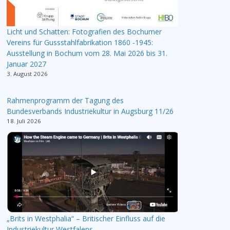
Licht und Schatten: Fotografien des Bochumer
Vereins für Gussstahlfabrikation 1860 -1945:
Ausstellung in Bochum vom 28. Mai 2026 bis 31.
Januar 2027
3. August 2026
Rahmenprogramm der Tagung des
Bundesverbands Industriekultur in Augsburg 11/26
18. Juli 2026
„Brits in Westphalia“ – Britischer Einfluss auf die
Industriekultur Westfalens