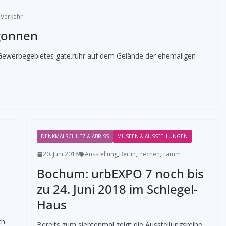
,
Verkehr
egonnen
n Gewerbegebietes gate.ruhr auf dem Gelände der ehemaligen
DENKMALSCHUTZ & ABRISS
MUSEEN & AUSSTELLUNGEN
20. Juni 2018
Ausstellung
,
Berlin
,
Frechen
,
Hamm
Bochum: urbEXPO 7 noch bis
zu 24. Juni 2018 im Schlegel-
Haus
ch
Bereits zum siebtenmal zeigt die Ausstellungsreihe