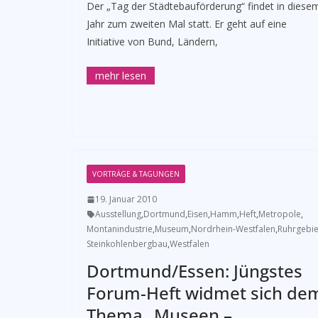
Der „Tag der Städtebauförderung“ findet in diese
Jahr zum zweiten Mal statt. Er geht auf eine
Initiative von Bund, Ländern,
VORTRÄGE & TAGUNGEN
19. Januar 2010
Ausstellung
,
Dortmund
,
Eisen
,
Hamm
,
Heft
,
Metropole
,
Montanindustrie
,
Museum
,
Nordrhein-Westfalen
,
Ruhrgebie
Steinkohlenbergbau
,
Westfalen
Dortmund/Essen: Jüngstes
Forum-Heft widmet sich de
Thema „Museen –