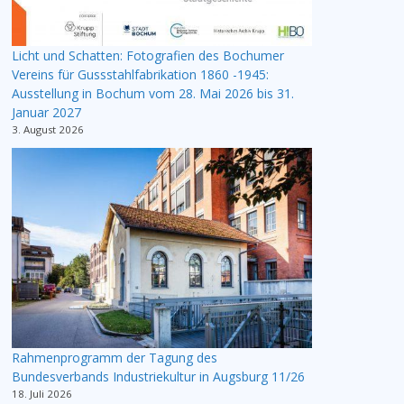
Licht und Schatten: Fotografien des Bochumer
Vereins für Gussstahlfabrikation 1860 -1945:
Ausstellung in Bochum vom 28. Mai 2026 bis 31.
Januar 2027
3. August 2026
Rahmenprogramm der Tagung des
Bundesverbands Industriekultur in Augsburg 11/26
18. Juli 2026