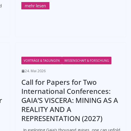
d
VORTRÄGE & TAGUNGEN
WISSENSCHAFT & FORSCHUNG
24. Mai 2026
Call for Papers for Two
International Conferences:
r
GAIA’S VISCERA: MINING AS A
REALITY AND A
REPRESENTATION (2027)
„In exploring Gaia’s thousand guises, one can unfold