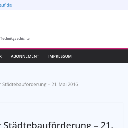
auf die
l verkauft werden –
6)
humer Vereins für
 Technikgeschichte
llung in Bochum vom
esverbands
R
ABONNEMENT
IMPRESSUM
 Städtebauförderung – 21. Mai 2016
 Städtebauförderung – 21.