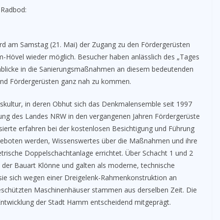
 Radbod:
wird am Samstag (21. Mai) der Zugang zu den Fördergerüsten
-Hövel wieder möglich. Besucher haben anlässlich des „Tages
inblicke in die Sanierungsmaßnahmen an diesem bedeutenden
 und Fördergerüsten ganz nah zu kommen.
tskultur, in deren Obhut sich das Denkmalensemble seit 1997
erung des Landes NRW in den vergangenen Jahren Fördergerüste
ierte erfahren bei der kostenlosen Besichtigung und Führung
ngeboten werden, Wissenswertes über die Maßnahmen und ihre
rische Doppelschachtanlage errichtet. Über Schacht 1 und 2
der Bauart Klönne und galten als moderne, technische
s sie sich wegen einer Dreigelenk-Rahmenkonstruktion an
schützten Maschinenhäuser stammen aus derselben Zeit. Die
 Entwicklung der Stadt Hamm entscheidend mitgeprägt.