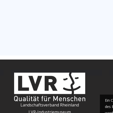
Ein 
Landschaftsverband Rheinland
des 
LVR-Industriemuseum
werde