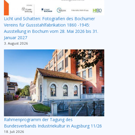
Licht und Schatten: Fotografien des Bochumer
Vereins für Gussstahlfabrikation 1860 -1945:
Ausstellung in Bochum vom 28. Mai 2026 bis 31.
Januar 2027
3. August 2026
Rahmenprogramm der Tagung des
Bundesverbands Industriekultur in Augsburg 11/26
18. Juli 2026