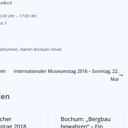
Radbod
.00 Uhr – 17.00 Uhr
us 1
ördertürmen, Hamm-Bockum-Hövel
sem
Internationaler Museumstag 2016 – Sonntag, 22.
Mai
len
cher
Bochum: „Bergbau
ntag 2018
bewahren“ – Ein