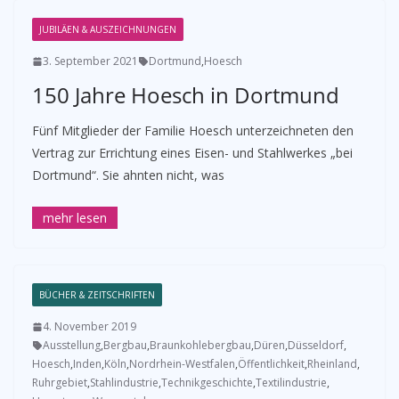
JUBILÄEN & AUSZEICHNUNGEN
3. September 2021
Dortmund
,
Hoesch
150 Jahre Hoesch in Dortmund
Fünf Mitglieder der Familie Hoesch unterzeichneten den
Vertrag zur Errichtung eines Eisen- und Stahlwerkes „bei
Dortmund“. Sie ahnten nicht, was
BÜCHER & ZEITSCHRIFTEN
4. November 2019
Ausstellung
,
Bergbau
,
Braunkohlebergbau
,
Düren
,
Düsseldorf
,
Hoesch
,
Inden
,
Köln
,
Nordrhein-Westfalen
,
Öffentlichkeit
,
Rheinland
,
Ruhrgebiet
,
Stahlindustrie
,
Technikgeschichte
,
Textilindustrie
,