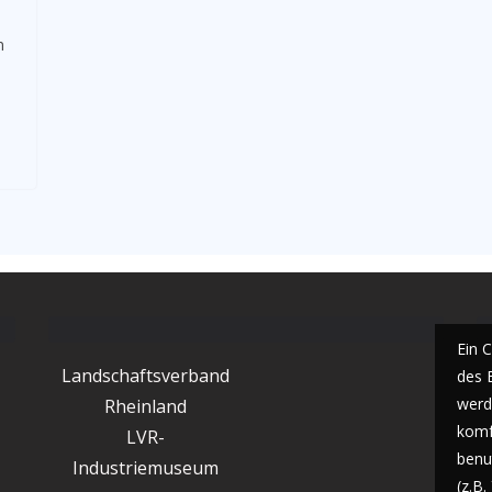
n
Ein 
Landschaftsverband
des 
werde
Rheinland
komf
LVR-
benu
Industriemuseum
(z.B