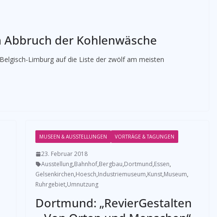
en Abbruch der Kohlenwäsche
Belgisch-Limburg auf die Liste der zwölf am meisten
MUSEEN & AUSSTELLUNGEN
VORTRÄGE & TAGUNGEN
23. Februar 2018
Ausstellung
,
Bahnhof
,
Bergbau
,
Dortmund
,
Essen
,
Gelsenkirchen
,
Hoesch
,
Industriemuseum
,
Kunst
,
Museum
,
Ruhrgebiet
,
Umnutzung
Dortmund: „RevierGestalten