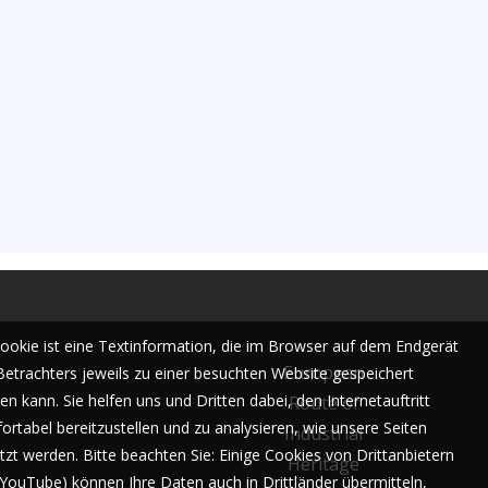
Cookie ist eine Textinformation, die im Browser auf dem Endgerät
European
Betrachters jeweils zu einer besuchten Website gespeichert
n kann. Sie helfen uns und Dritten dabei, den Internetauftritt
Route of
ortabel bereitzustellen und zu analysieren, wie unsere Seiten
Industrial
tzt werden. Bitte beachten Sie: Einige Cookies von Drittanbietern
Heritage
. YouTube) können Ihre Daten auch in Drittländer übermitteln,