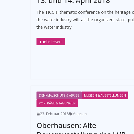
13. und 14. April 2018
The TICCIH thematic conference on the heritage 
the water industry will, as the organizers state, pu
the water industry
DENKMALSCHUTZ & ABRISS
MUSEEN & AUSSTELLUNGEN
VORTRÄGE & TAGUNGEN
23. Februar 2018
Museum
Oberhausen: Alte