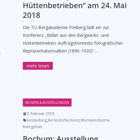
Hüttenbetrieben“ am 24. Mai
2018
Die TU-Bergakademie Freiberg lädt ein zur
Konferenz „Bilder aus den Bergwerks- und
Hüttenbetrieben: Auftragskontexte fotografischer
Repräsentationsalben (1890-1920)“…
-
MUSEEN & AUSSTELLUNGEN
3. Februar 2018
Ausstellung
,
Berlin
,
Kohle
,
Kunst
,
Montanindustrie
,
Ruhrgebiet
Bochum: Ausstellung