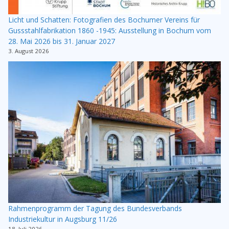
Licht und Schatten: Fotografien des Bochumer Vereins für
Gussstahlfabrikation 1860 -1945: Ausstellung in Bochum vom
28. Mai 2026 bis 31. Januar 2027
3. August 2026
Rahmenprogramm der Tagung des Bundesverbands
Industriekultur in Augsburg 11/26
18. Juli 2026