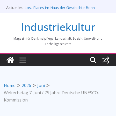
„Brits in Westphalia“ – Britischer Einfluss auf die
Zum
Aktuelles:
Industriekultur Westfalens
Inhalt
Lost Places im Haus der Geschichte Bonn
springen
Prof. Dr. Rainer Slotta (1.5.1946-16.6.2026)
Industriekultur
Licht und Schatten: Fotografien des Bochumer
Vereins für Gussstahlfabrikation 1860 -1945:
Ausstellung in Bochum vom 28. Mai 2026 bis 31.
Magazin für Denkmalpflege, Landschaft, Sozial-, Umwelt- und
Januar 2027
Rahmenprogramm der Tagung des
Technikgeschichte
Bundesverbands Industriekultur in Augsburg 11/26
Home
2026
Juni
Welterbetag 7. Juni / 75 Jahre Deutsche UNESCO-
Kommission