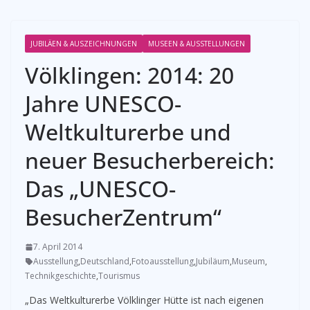
JUBILÄEN & AUSZEICHNUNGEN
MUSEEN & AUSSTELLUNGEN
Völklingen: 2014: 20
Jahre UNESCO-
Weltkulturerbe und
neuer Besucherbereich:
Das „UNESCO-
BesucherZentrum“
7. April 2014
Ausstellung
,
Deutschland
,
Fotoausstellung
,
Jubiläum
,
Museum
,
Technikgeschichte
,
Tourismus
„Das Weltkulturerbe Völklinger Hütte ist nach eigenen