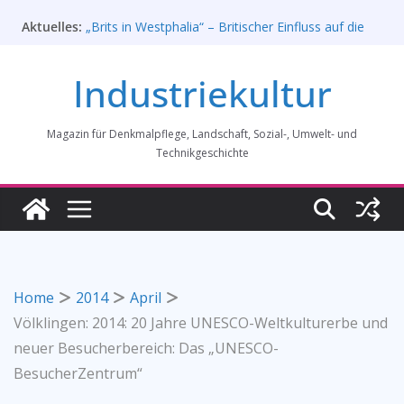
Zum
Aktuelles:
Rahmenprogramm der Tagung des
Inhalt
Bundesverbands Industriekultur in Augsburg 11/26
springen
„Brits in Westphalia“ – Britischer Einfluss auf die
Industriekultur
Industriekultur Westfalens
Haus für Industriekultur in Darmstadt soll verkauft
werden – Erfolgreiche Demo am 1. August 2026
Magazin für Denkmalpflege, Landschaft, Sozial-, Umwelt- und
Prof. Dr. Rainer Slotta (1.5.1946-16.6.2026)
Licht und Schatten: Fotografien des Bochumer
Technikgeschichte
Vereins für Gussstahlfabrikation 1860 -1945:
Ausstellung in Bochum vom 28. Mai 2026 bis 31.
Januar 2027
Home
2014
April
Völklingen: 2014: 20 Jahre UNESCO-Weltkulturerbe und
neuer Besucherbereich: Das „UNESCO-
BesucherZentrum“