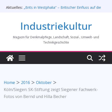
Zum
Aktuelles:
„Brits in Westphalia“ – Britischer Einfluss auf die
Inhalt
Industriekultur Westfalens
springen
Haus für Industriekultur in Darmstadt soll verkauft
Industriekultur
werden – Erfolgreiche Demo am 1. August 2026
Prof. Dr. Rainer Slotta (1.5.1946-16.6.2026)
Licht und Schatten: Fotografien des Bochumer
Magazin für Denkmalpflege, Landschaft, Sozial-, Umwelt- und
Vereins für Gussstahlfabrikation 1860 -1945:
Ausstellung in Bochum vom 28. Mai 2026 bis 31.
Technikgeschichte
Januar 2027
Rahmenprogramm der Tagung des
Bundesverbands Industriekultur in Augsburg 11/26
Home
2016
Oktober
Köln/Siegen: SK-Stiftung zeigt Siegener Fachwerk-
Fotos von Bernd und Hilla Becher