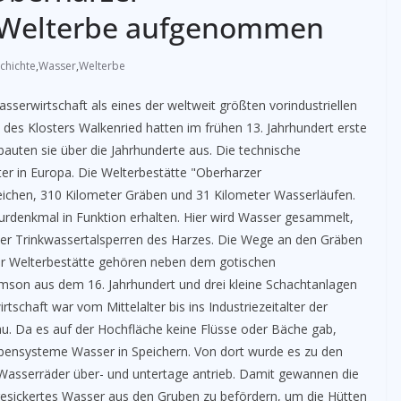
s Welterbe aufgenommen
chichte
,
Wasser
,
Welterbe
erwirtschaft als eines der weltweit größten vorindustriellen
es Klosters Walkenried hatten im frühen 13. Jahrhundert erste
auten sie über die Jahrhunderte aus. Die technische
er in Europa. Die Welterbestätte "Oberharzer
eichen, 310 Kilometer Gräben und 31 Kilometer Wasserläufen.
lturdenkmal in Funktion erhalten. Hier wird Wasser gesammelt,
 der Trinkwassertalsperren des Harzes. Die Wege an den Gräben
Zur Welterbestätte gehören neben dem gotischen
amson aus dem 16. Jahrhundert und drei kleine Schachtanlagen
schaft war vom Mittelalter bis ins Industriezeitalter der
au. Da es auf der Hochfläche keine Flüsse oder Bäche gab,
bensysteme Wasser in Speichern. Von dort wurde es zu den
 Wasserräder über- und untertage antrieb. Damit gewannen die
esickertes Wasser aus den Gruben zu befördern, um die Hütten