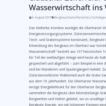
Wasserwirtschaft in
4. August 2010
Bergbau
,
Deutschland
,
Harz
,
Technikges
Das Welterbe-Komitee würdigte die Oberharzer Wass
Energieversorgungssysteme. Zisterziensermönche d
Teich- und Grabensysteme konstruiert, Bergleute b
Entwicklung des Bergbaus im Oberharz war Vorreit
Wasserwirtschaft" besteht aus 107 historischen T
Ein Teil der weitläufigen Anlage wird heute als Ku
gespeichert und abgeführt – zum Beispiel in eine
sind bei Wanderern und Spaziergängern beliebt. 
Zisterzienserkloster Walkenried auch die Grube S
aus dem 19. Jahrhundert. Die Oberharzer Wasserwirt
einzige Energielieferant für den Oberharzer Bergb
sammelten die Bergleute über kilometerlange Gra
Bergwerken und Hütten geleitet, wo es unzählige
Bergleute Energie, um mit hölzernen Pumpen eing