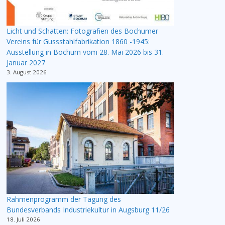
Licht und Schatten: Fotografien des Bochumer
Vereins für Gussstahlfabrikation 1860 -1945:
Ausstellung in Bochum vom 28. Mai 2026 bis 31.
Januar 2027
3. August 2026
Rahmenprogramm der Tagung des
Bundesverbands Industriekultur in Augsburg 11/26
18. Juli 2026