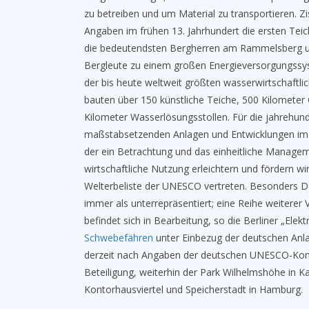
zu betreiben und um Material zu transportieren. 
Angaben im frühen 13. Jahrhundert die ersten Tei
die bedeutendsten Bergherren am Rammelsberg un
Bergleute zu einem großen Energieversorgungssys
der bis heute weltweit größten wasserwirtschaftl
bauten über 150 künstliche Teiche, 500 Kilometer
Kilometer Wasserlösungsstollen. Für die jahrehund
maßstabsetzenden Anlagen und Entwicklungen im H
der ein Betrachtung und das einheitliche Managem
wirtschaftliche Nutzung erleichtern und fördern wir
Welterbeliste der UNESCO vertreten. Besonders D
immer als unterrepräsentiert; eine Reihe weiterer
befindet sich in Bearbeitung, so die Berliner „Elek
Schwebefähren
unter Einbezug der deutschen Anla
derzeit nach Angaben der deutschen UNESCO-Ko
Beteiligung, weiterhin der Park Wilhelmshöhe in K
Kontorhausviertel und Speicherstadt in Hamburg.