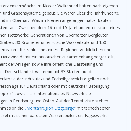
Zisterziensermönche im Kloster Walkenried hatten nach eigenen
ch und Grabensysteme gebaut. Sie waren über drei Jahrhunderte
d im Oberharz. Was im Kleinen angefangen hatte, bauten
tem aus. Zwischen dem 16. und 19. Jahrhundert entstand eines
ichen Netzwerke: Generationen von Oberharzer Bergleuten
 Gräben, 30 Kilometer unterirdische Wasserläufe und 150
ertealten, für zahlreiche andere Regionen vorbildlichen und
arz wird damit ein historischer Zusammenhang hergestellt,
ent der Anlagen sowie ihre öffentliche Darstellung und
d. Deutschland ist weiterhin mit 33 Stätten auf der
enkmale der Industrie- und Technikgeschichte gelten noch
 Verschläge für Deutschland oder mit deutscher Beteiligung
tropolis" sowie – als internationales Netzwerk die
gen in Rendsburg und Osten. Auf der Tentativliste stehen
mmission die
„Montanregion Erzgebirge“
mit tschechischer
assel mit seinen barocken Wasserspielen, die Faguswerke,