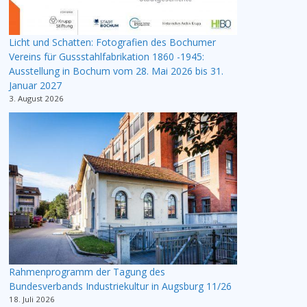
Licht und Schatten: Fotografien des Bochumer
Vereins für Gussstahlfabrikation 1860 -1945:
Ausstellung in Bochum vom 28. Mai 2026 bis 31.
Januar 2027
3. August 2026
Rahmenprogramm der Tagung des
Bundesverbands Industriekultur in Augsburg 11/26
18. Juli 2026