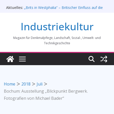
Zum
Aktuelles:
„Brits in Westphalia“ – Britischer Einfluss auf die
Inhalt
Industriekultur Westfalens
springen
Haus für Industriekultur in Darmstadt soll verkauft
Industriekultur
werden – Erfolgreiche Demo am 1. August 2026
Prof. Dr. Rainer Slotta (1.5.1946-16.6.2026)
Licht und Schatten: Fotografien des Bochumer
Magazin für Denkmalpflege, Landschaft, Sozial-, Umwelt- und
Vereins für Gussstahlfabrikation 1860 -1945:
Ausstellung in Bochum vom 28. Mai 2026 bis 31.
Technikgeschichte
Januar 2027
Rahmenprogramm der Tagung des
Bundesverbands Industriekultur in Augsburg 11/26
Home
2018
Juli
Bochum: Ausstellung „Blickpunkt Bergwerk.
Fotografien von Michael Bader“