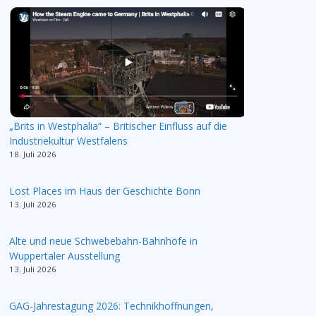
„Brits in Westphalia“ – Britischer Einfluss auf die
Industriekultur Westfalens
18. Juli 2026
Lost Places im Haus der Geschichte Bonn
13. Juli 2026
Alte und neue Schwebebahn-Bahnhöfe in
Wuppertaler Ausstellung
13. Juli 2026
GAG-Jahrestagung 2026: Technikhoffnungen,