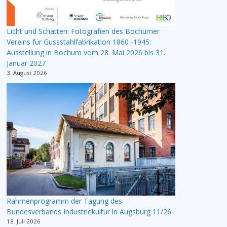
Licht und Schatten: Fotografien des Bochumer
Vereins für Gussstahlfabrikation 1860 -1945:
Ausstellung in Bochum vom 28. Mai 2026 bis 31.
Januar 2027
3. August 2026
Rahmenprogramm der Tagung des
Bundesverbands Industriekultur in Augsburg 11/26
18. Juli 2026