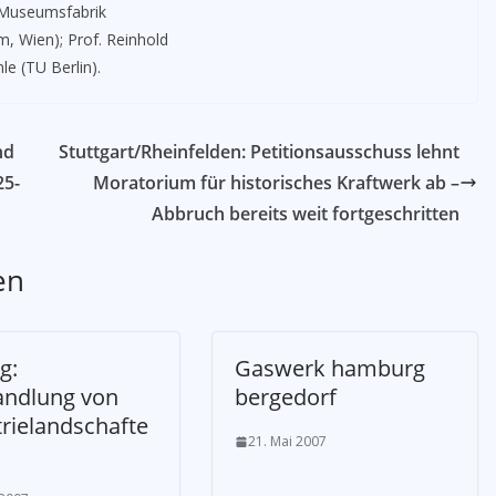
 (Museumsfabrik
, Wien); Prof. Reinhold
nle (TU Berlin).
nd
Stuttgart/Rheinfelden: Petitionsausschuss lehnt
25-
Moratorium für historisches Kraftwerk ab –
Abbruch bereits weit fortgeschritten
en
g:
Gaswerk hamburg
ndlung von
bergedorf
trielandschafte
21. Mai 2007