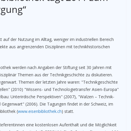
rgung“
t auf der Nutzung im Alltag, weniger im industriellen Bereich
kte aus angrenzenden Disziplinen mit technikhistorischen
iothek werden nach Angaben der Stiftung seit 30 Jahren mit
disziplinär Themen aus der Technikgeschichte zu diskutieren.
egenwart. Themen der letzten Jahre waren: "Technikgeschichte
len" (2010) "Wissens- und Technologietransfer Asien-Europa"
lbau: Unterirdische Perspektiven" (2007), "Walzen – Technik-
d Gegenwart" (2006). Die Tagungen findet in der Schweiz, im
bliothek (
www.eisenbibliothek.ch
) statt.
/Referentinnen eine kostenlosen Aufenthalt und die Möglichkeit