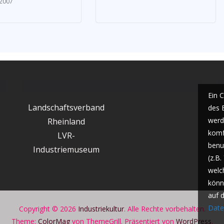
 2007
Ein 
Landschaftsverband
des 
werde
Rheinland
komf
LVR-
benu
Industriemuseum
(z.B
welc
könn
auf 
Date
Copyright © 2026
Industriekultur
. Alle Rechte vorbehalten.
Theme:
ColorMag
von ThemeGrill. Präsentiert von
WordPress
.