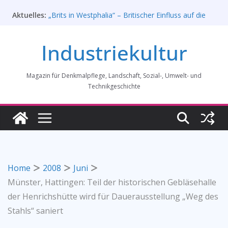
Zum
Rahmenprogramm der Tagung des
Aktuelles:
Inhalt
Bundesverbands Industriekultur in Augsburg 11/26
springen
„Brits in Westphalia“ – Britischer Einfluss auf die
Industriekultur
Industriekultur Westfalens
Haus für Industriekultur in Darmstadt soll verkauft
werden – Erfolgreiche Demo am 1. August 2026
Prof. Dr. Rainer Slotta (1.5.1946-16.6.2026)
Magazin für Denkmalpflege, Landschaft, Sozial-, Umwelt- und
Licht und Schatten: Fotografien des Bochumer
Technikgeschichte
Vereins für Gussstahlfabrikation 1860 -1945:
Ausstellung in Bochum vom 28. Mai 2026 bis 31.
Januar 2027
Home
2008
Juni
Münster, Hattingen: Teil der historischen Gebläsehalle
der Henrichshütte wird für Dauerausstellung „Weg des
Stahls“ saniert