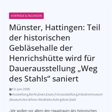
VORTRÄGE & TAGUNGEN
Münster, Hattingen: Teil
der historischen
Gebläsehalle der
Henrichshütte wird für
Dauerausstellung „Weg
des Stahls“ saniert
10. Juni 2008
Ausstellung
,
Berlin
,
Eisen
,
Essen
,
Fotoausstellung
,
Industriemuseum
,
Museum
,
Nordrhein-Westfalen
,
Ruhrgebiet
,
Stahl
„Wir wollen vor allem den Hauptraum des historischen