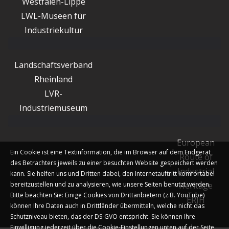
Westfalen-Lippe
LWL-Museen für
Industriekultur
Landschaftsverband
Rheinland
LVR-
Industriemuseum
European
Ein Cookie ist eine Textinformation, die im Browser auf dem Endgerät
Route of
des Betrachters jeweils zu einer besuchten Website gespeichert werden
Industrial
kann. Sie helfen uns und Dritten dabei, den Internetauftritt komfortabel
bereitzustellen und zu analysieren, wie unsere Seiten benutzt werden.
Heritage
Bitte beachten Sie: Einige Cookies von Drittanbietern (z.B. YouTube)
ERIH
können Ihre Daten auch in Drittländer übermitteln, welche nicht das
Schutzniveau bieten, das der DS-GVO entspricht. Sie können Ihre
Einwilligung jederzeit über die Cookie-Einstellungen unten auf der Seite