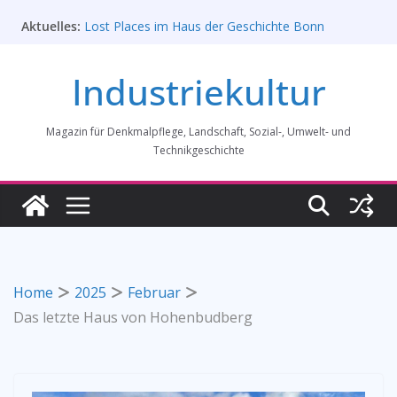
Zum
Aktuelles:
Lost Places im Haus der Geschichte Bonn
Inhalt
Prof. Dr. Rainer Slotta (1.5.1946-16.6.2026)
springen
Licht und Schatten: Fotografien des Bochumer
Industriekultur
Vereins für Gussstahlfabrikation 1860 -1945:
Ausstellung in Bochum vom 28. Mai 2026 bis 31.
Januar 2027
Magazin für Denkmalpflege, Landschaft, Sozial-, Umwelt- und
Rahmenprogramm der Tagung des
Bundesverbands Industriekultur in Augsburg 11/26
Technikgeschichte
„Brits in Westphalia“ – Britischer Einfluss auf die
Industriekultur Westfalens
Home
2025
Februar
Das letzte Haus von Hohenbudberg