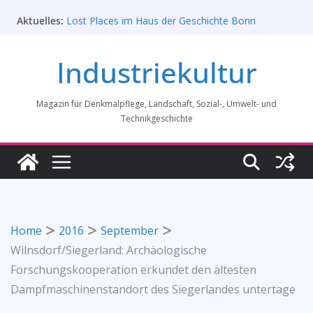
Zum
Aktuelles:
Lost Places im Haus der Geschichte Bonn
Inhalt
Prof. Dr. Rainer Slotta (1.5.1946-16.6.2026)
springen
Licht und Schatten: Fotografien des Bochumer
Industriekultur
Vereins für Gussstahlfabrikation 1860 -1945:
Ausstellung in Bochum vom 28. Mai 2026 bis 31.
Januar 2027
Magazin für Denkmalpflege, Landschaft, Sozial-, Umwelt- und
Rahmenprogramm der Tagung des
Bundesverbands Industriekultur in Augsburg 11/26
Technikgeschichte
„Brits in Westphalia“ – Britischer Einfluss auf die
Industriekultur Westfalens
Home
2016
September
Wilnsdorf/Siegerland: Archäologische
Forschungskooperation erkundet den ältesten
Dampfmaschinenstandort des Siegerlandes untertage