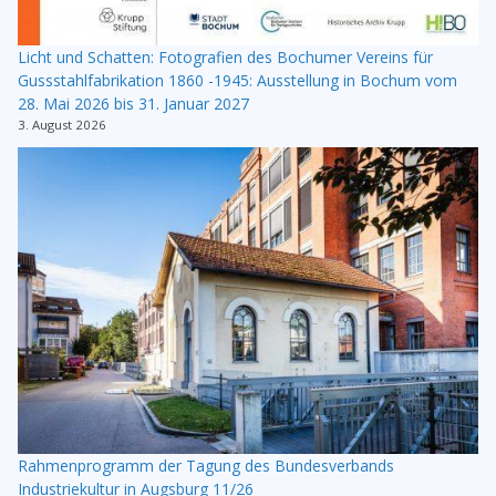
Licht und Schatten: Fotografien des Bochumer Vereins für
Gussstahlfabrikation 1860 -1945: Ausstellung in Bochum vom
28. Mai 2026 bis 31. Januar 2027
3. August 2026
Rahmenprogramm der Tagung des Bundesverbands
Industriekultur in Augsburg 11/26