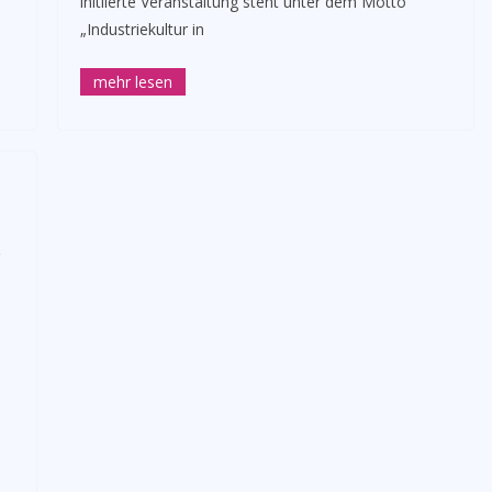
initiierte Veranstaltung steht unter dem Motto
„Industriekultur in
,