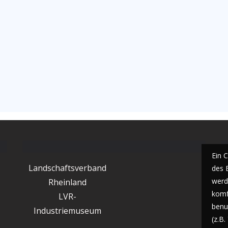
Ein 
Landschaftsverband
des 
werde
Rheinland
komf
LVR-
benu
Industriemuseum
(z.B