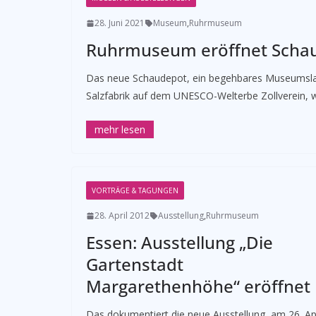
28. Juni 2021
Museum
,
Ruhrmuseum
Ruhrmuseum eröffnet Schaud
Das neue Schaudepot, ein begehbares Museumslage
Salzfabrik auf dem UNESCO-Welterbe Zollverein,
VORTRÄGE & TAGUNGEN
28. April 2012
Ausstellung
,
Ruhrmuseum
­Essen: Ausstellung „Die
Gartenstadt
Margarethenhöhe“ eröffnet
Das dokumentiert die neue Ausstellung, am 26. Apr