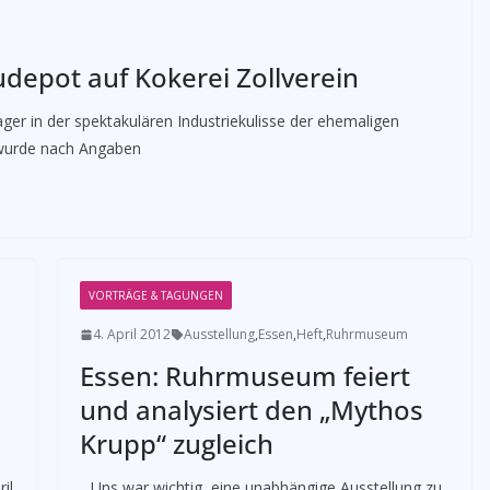
epot auf Kokerei Zollverein
r in der spektakulären Industriekulisse der ehemaligen
 wurde nach Angaben
VORTRÄGE & TAGUNGEN
4. April 2012
Ausstellung
,
Essen
,
Heft
,
Ruhrmuseum
Essen: Ruhrmuseum feiert
und analysiert den „Mythos
Krupp“ zugleich
il
­­ „Uns war wichtig, eine unabhängige Ausstellung zu