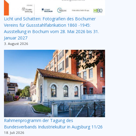
Licht und Schatten: Fotografien des Bochumer
Vereins für Gussstahlfabrikation 1860 -1945:
Ausstellung in Bochum vom 28. Mai 2026 bis 31.
Januar 2027
3. August 2026
Rahmenprogramm der Tagung des
Bundesverbands Industriekultur in Augsburg 11/26
18. Juli 2026