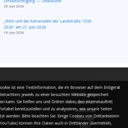
Ortsbesichtigung — Diskussion
29. Juni 2026
„Röhr und die Kameraden der Landstraße 1926-
2026“ am 21. Juni 2026
19. Juni 2026
Cookie ist eine Textinformation, die im Browser auf dem Endgerät
European
Betrachters jeweils zu einer besuchten Website gespeichert
n kann. Sie helfen uns und Dritten dabei, den Internetauftritt
Route of
ortabel bereitzustellen und zu analysieren, wie unsere Seiten
Industrial
tzt werden. Bitte beachten Sie: Einige Cookies von Drittanbietern
Heritage
. YouTube) können Ihre Daten auch in Drittländer übermitteln,
ERIH