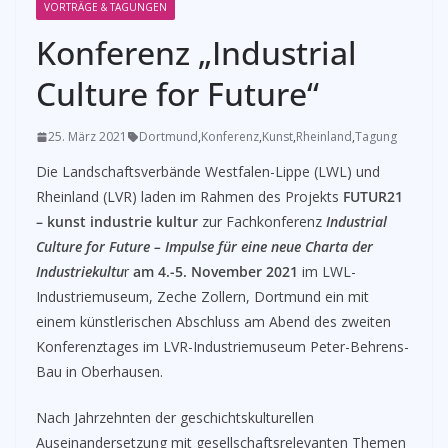
VORTRÄGE & TAGUNGEN
Konferenz „Industrial
Culture for Future“
25. März 2021
Dortmund
,
Konferenz
,
Kunst
,
Rheinland
,
Tagung
Die Landschaftsverbände Westfalen-Lippe (LWL) und
Rheinland (LVR) laden im Rahmen des Projekts
FUTUR21
– kunst industrie kultur
zur Fachkonferenz
Industrial
Culture for Future – Impulse für eine neue Charta der
Industriekultu
r
am 4.-5. November 2021
im LWL-
Industriemuseum, Zeche Zollern, Dortmund ein mit
einem künstlerischen Abschluss am Abend des zweiten
Konferenztages im LVR-Industriemuseum Peter-Behrens-
Bau in Oberhausen.
Nach Jahrzehnten der geschichtskulturellen
Auseinandersetzung mit gesellschaftsrelevanten Themen