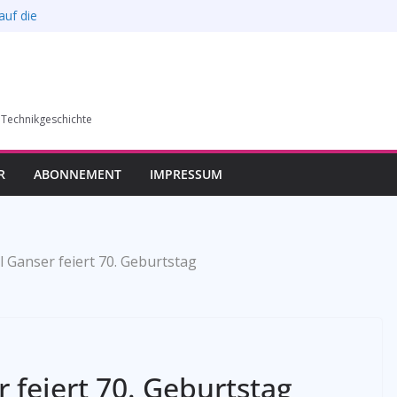
auf die
l verkauft werden –
6)
humer Vereins für
 Technikgeschichte
llung in Bochum vom
esverbands
R
ABONNEMENT
IMPRESSUM
 Ganser feiert 70. Geburtstag
 feiert 70. Geburtstag