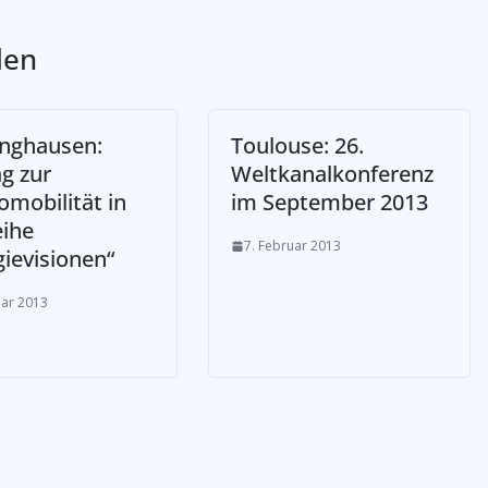
len
inghausen:
Toulouse: 26.
g zur
Weltkanalkonferenz
omobilität in
im September 2013
eihe
7. Februar 2013
gievisionen“
uar 2013