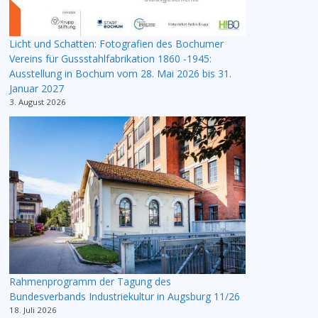
Licht und Schatten: Fotografien des Bochumer
Vereins für Gussstahlfabrikation 1860 -1945:
Ausstellung in Bochum vom 28. Mai 2026 bis 31.
Januar 2027
3. August 2026
Rahmenprogramm der Tagung des
Bundesverbands Industriekultur in Augsburg 11/26
18. Juli 2026