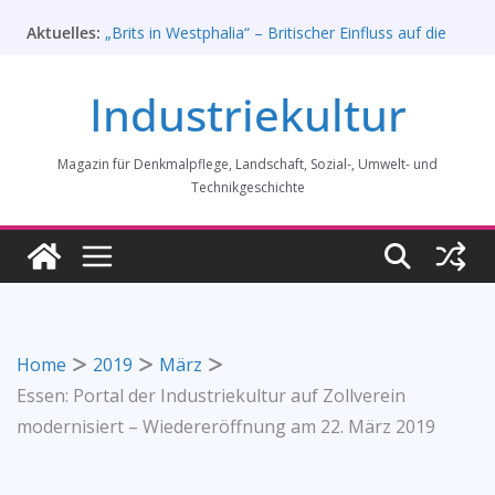
Zum
Aktuelles:
„Brits in Westphalia“ – Britischer Einfluss auf die
Inhalt
Industriekultur Westfalens
springen
Haus für Industriekultur in Darmstadt soll verkauft
Industriekultur
werden – Erfolgreiche Demo am 1. August 2026
Prof. Dr. Rainer Slotta (1.5.1946-16.6.2026)
Licht und Schatten: Fotografien des Bochumer
Magazin für Denkmalpflege, Landschaft, Sozial-, Umwelt- und
Vereins für Gussstahlfabrikation 1860 -1945:
Ausstellung in Bochum vom 28. Mai 2026 bis 31.
Technikgeschichte
Januar 2027
Rahmenprogramm der Tagung des
Bundesverbands Industriekultur in Augsburg 11/26
Home
2019
März
Essen: Portal der Industriekultur auf Zollverein
modernisiert – Wiedereröffnung am 22. März 2019