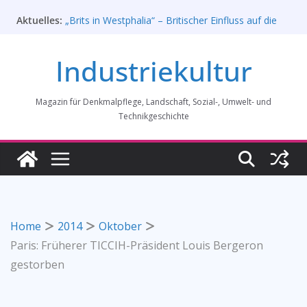
Zum
Rahmenprogramm der Tagung des
Aktuelles:
Inhalt
Bundesverbands Industriekultur in Augsburg 11/26
„Brits in Westphalia“ – Britischer Einfluss auf die
springen
Industriekultur
Industriekultur Westfalens
Haus für Industriekultur in Darmstadt soll verkauft
werden – Erfolgreiche Demo am 1. August 2026
Prof. Dr. Rainer Slotta (1.5.1946-16.6.2026)
Magazin für Denkmalpflege, Landschaft, Sozial-, Umwelt- und
Licht und Schatten: Fotografien des Bochumer
Technikgeschichte
Vereins für Gussstahlfabrikation 1860 -1945:
Ausstellung in Bochum vom 28. Mai 2026 bis 31.
Januar 2027
Home
2014
Oktober
Paris: Früherer TICCIH-Präsident Louis Bergeron
gestorben