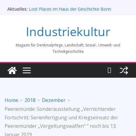
Zum
Aktuelles:
Lost Places im Haus der Geschichte Bonn
Inhalt
Prof. Dr. Rainer Slotta (1.5.1946-16.6.2026)
springen
Licht und Schatten: Fotografien des Bochumer
Industriekultur
Vereins für Gussstahlfabrikation 1860 -1945:
Ausstellung in Bochum vom 28. Mai 2026 bis 31.
Januar 2027
Magazin für Denkmalpflege, Landschaft, Sozial-, Umwelt- und
Rahmenprogramm der Tagung des
Bundesverbands Industriekultur in Augsburg 11/26
Technikgeschichte
„Brits in Westphalia“ – Britischer Einfluss auf die
Industriekultur Westfalens
Home
2018
Dezember
Peenemünde: Sonderausstellung „Vernichtender
Fortschritt: Serienfertigung und Kriegseinsatz der
Peenemünder „Vergeltungswaffen“ “ noch bis 13.
Januar 2019