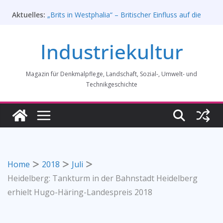
Zum
Aktuelles:
„Brits in Westphalia“ – Britischer Einfluss auf die
Inhalt
Industriekultur Westfalens
springen
Haus für Industriekultur in Darmstadt soll verkauft
Industriekultur
werden – Erfolgreiche Demo am 1. August 2026
Prof. Dr. Rainer Slotta (1.5.1946-16.6.2026)
Licht und Schatten: Fotografien des Bochumer
Magazin für Denkmalpflege, Landschaft, Sozial-, Umwelt- und
Vereins für Gussstahlfabrikation 1860 -1945:
Ausstellung in Bochum vom 28. Mai 2026 bis 31.
Technikgeschichte
Januar 2027
Rahmenprogramm der Tagung des
Bundesverbands Industriekultur in Augsburg 11/26
Home
2018
Juli
Heidelberg: Tankturm in der Bahnstadt Heidelberg
erhielt Hugo-Häring-Landespreis 2018