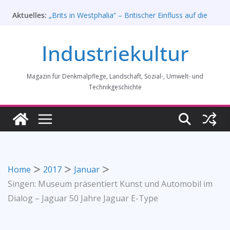
Rahmenprogramm der Tagung des
Zum
Aktuelles:
Bundesverbands Industriekultur in Augsburg 11/26
Inhalt
„Brits in Westphalia“ – Britischer Einfluss auf die
springen
Industriekultur Westfalens
Industriekultur
Haus für Industriekultur in Darmstadt soll verkauft
werden – Erfolgreiche Demo am 1. August 2026
Prof. Dr. Rainer Slotta (1.5.1946-16.6.2026)
Magazin für Denkmalpflege, Landschaft, Sozial-, Umwelt- und
Licht und Schatten: Fotografien des Bochumer
Vereins für Gussstahlfabrikation 1860 -1945:
Technikgeschichte
Ausstellung in Bochum vom 28. Mai 2026 bis 31.
Januar 2027
Home
2017
Januar
Singen: Museum präsentiert Kunst und Automobil im
Dialog – Jaguar 50 Jahre Jaguar E-Type