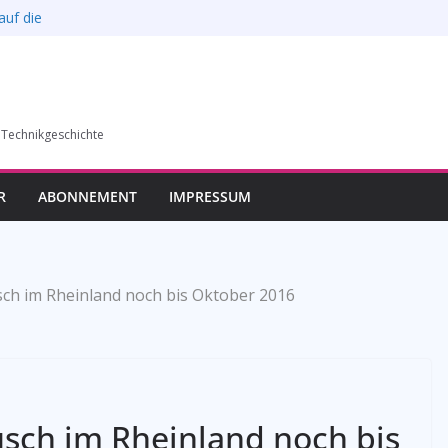
auf die
l verkauft werden –
6)
humer Vereins für
 Technikgeschichte
llung in Bochum vom
esverbands
R
ABONNEMENT
IMPRESSUM
ch im Rheinland noch bis Oktober 2016
sch im Rheinland noch bis