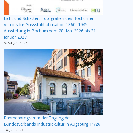
Licht und Schatten: Fotografien des Bochumer
Vereins für Gussstahlfabrikation 1860 -1945:
Ausstellung in Bochum vom 28. Mai 2026 bis 31.
Januar 2027
3. August 2026
Rahmenprogramm der Tagung des
Bundesverbands Industriekultur in Augsburg 11/26
18. Juli 2026