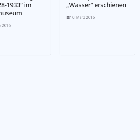
28-1933“ im
„Wasser“ erschienen
museum
10. März 2016
z 2016