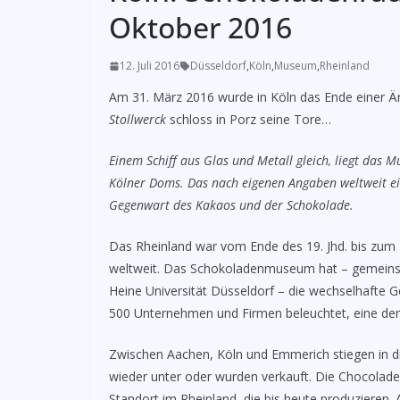
Oktober 2016
12. Juli 2016
Düsseldorf
,
Köln
,
Museum
,
Rheinland
Am 31. März 2016 wurde in Köln das Ende einer Ä
Stollwerck
schloss in Porz seine Tore…
Einem Schiff aus Glas und Metall gleich, liegt das 
Kölner Doms. Das nach eigenen Angaben weltweit ei
Gegenwart des Kakaos und der Schokolade.
Das Rheinland war vom Ende des 19. Jhd. bis zum 
weltweit. Das Schokoladenmuseum hat – gemeinsam
Heine Universität Düsseldorf – die wechselhafte G
500 Unternehmen und Firmen beleuchtet, eine der
Zwischen Aachen, Köln und Emmerich stiegen in d
wieder unter oder wurden verkauft. Die Chocolad
Standort im Rheinland, die bis heute produzieren