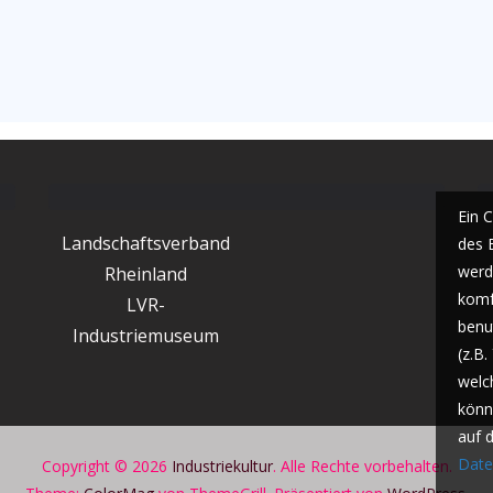
Ein 
Landschaftsverband
des 
werde
Rheinland
komf
LVR-
benu
Industriemuseum
(z.B
welc
könn
auf 
Date
Copyright © 2026
Industriekultur
. Alle Rechte vorbehalten.