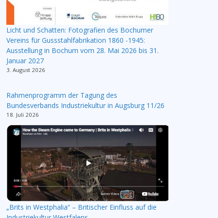
Licht und Schatten: Fotografien des Bochumer
Vereins für Gussstahlfabrikation 1860 -1945:
Ausstellung in Bochum vom 28. Mai 2026 bis 31.
Januar 2027
3. August 2026
Rahmenprogramm der Tagung des
Bundesverbands Industriekultur in Augsburg 11/26
18. Juli 2026
„Brits in Westphalia“ – Britischer Einfluss auf die
Industriekultur Westfalens