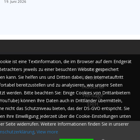
19. Juni 2026
Cookie ist eine Textinformation, die im Browser auf dem Endgerät
European
Betrachters jeweils zu einer besuchten Website gespeichert
n kann. Sie helfen uns und Dritten dabei, den Internetauftritt
Route of
ortabel bereitzustellen und zu analysieren, wie unsere Seiten
Industrial
tzt werden. Bitte beachten Sie: Einige Cookies von Drittanbietern
Heritage
. YouTube) können Ihre Daten auch in Drittländer übermitteln,
ERIH
he nicht das Schutzniveau bieten, das der DS-GVO entspricht. Sie
en Ihre Einwilligung jederzeit über die Cookie-Einstellungen unten
der Seite widerrufen. Weitere Informationen finden Sie in unserer
nschutzerklärung
.
View more