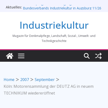
Zum
Aktuelles:
Rahmenprogramm der Tagung des
Inhalt
Bundesverbands Industriekultur in Augsburg 11/26
springen
„Brits in Westphalia“ – Britischer Einfluss auf die
Industriekultur
Industriekultur Westfalens
Haus für Industriekultur in Darmstadt soll verkauft
werden – Erfolgreiche Demo am 1. August 2026
Magazin für Denkmalpflege, Landschaft, Sozial-, Umwelt- und
Prof. Dr. Rainer Slotta (1.5.1946-16.6.2026)
Licht und Schatten: Fotografien des Bochumer
Technikgeschichte
Vereins für Gussstahlfabrikation 1860 -1945:
Ausstellung in Bochum vom 28. Mai 2026 bis 31.
Januar 2027
Home
2007
September
Köln: Motorensammlung der DEUTZ AG in neuem
TECHNIKUM wiedereröffnet