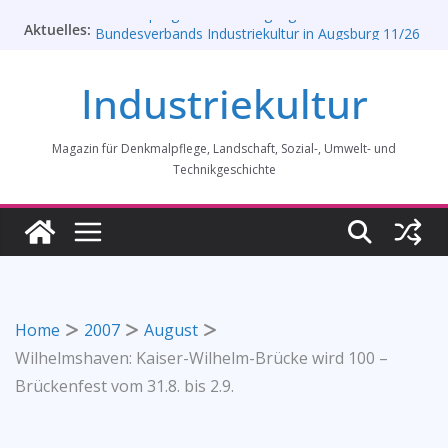
Zum
Aktuelles:
Rahmenprogramm der Tagung des
Inhalt
Bundesverbands Industriekultur in Augsburg 11/26
springen
„Brits in Westphalia“ – Britischer Einfluss auf die
Industriekultur
Industriekultur Westfalens
Haus für Industriekultur in Darmstadt soll verkauft
werden – Erfolgreiche Demo am 1. August 2026
Magazin für Denkmalpflege, Landschaft, Sozial-, Umwelt- und
Prof. Dr. Rainer Slotta (1.5.1946-16.6.2026)
Licht und Schatten: Fotografien des Bochumer
Technikgeschichte
Vereins für Gussstahlfabrikation 1860 -1945:
Ausstellung in Bochum vom 28. Mai 2026 bis 31.
Januar 2027
Home
2007
August
Wilhelmshaven: Kaiser-Wilhelm-Brücke wird 100 –
Brückenfest vom 31.8. bis 2.9.