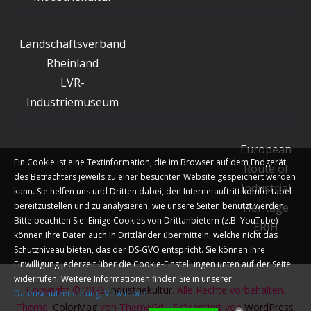
Landschaftsverband
Rheinland
LVR-
Industriemuseum
European
Ein Cookie ist eine Textinformation, die im Browser auf dem Endgerät
Route of
des Betrachters jeweils zu einer besuchten Website gespeichert werden
Industrial
kann. Sie helfen uns und Dritten dabei, den Internetauftritt komfortabel
bereitzustellen und zu analysieren, wie unsere Seiten benutzt werden.
Heritage
Bitte beachten Sie: Einige Cookies von Drittanbietern (z.B. YouTube)
ERIH
können Ihre Daten auch in Drittländer übermitteln, welche nicht das
Schutzniveau bieten, das der DS-GVO entspricht. Sie können Ihre
Einwilligung jederzeit über die Cookie-Einstellungen unten auf der Seite
widerrufen. Weitere Informationen finden Sie in unserer
Copyright © 2026
Industriekultur
. Alle Rechte vorbehalten.
Datenschutzerklärung
.
View more
Theme:
ColorMag
von ThemeGrill. Präsentiert von
WordPress
.