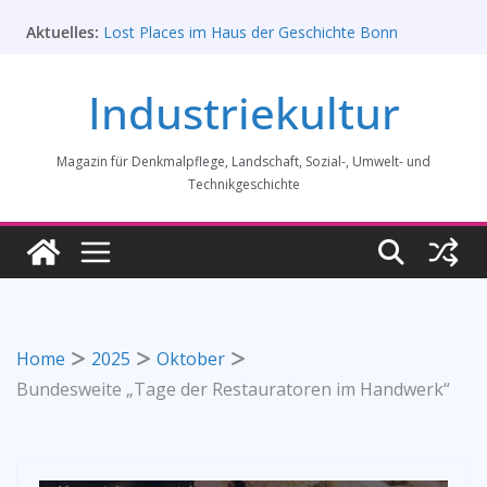
Zum
Aktuelles:
Lost Places im Haus der Geschichte Bonn
Inhalt
Prof. Dr. Rainer Slotta (1.5.1946-16.6.2026)
springen
Licht und Schatten: Fotografien des Bochumer
Industriekultur
Vereins für Gussstahlfabrikation 1860 -1945:
Ausstellung in Bochum vom 28. Mai 2026 bis 31.
Januar 2027
Magazin für Denkmalpflege, Landschaft, Sozial-, Umwelt- und
Rahmenprogramm der Tagung des
Bundesverbands Industriekultur in Augsburg 11/26
Technikgeschichte
„Brits in Westphalia“ – Britischer Einfluss auf die
Industriekultur Westfalens
Home
2025
Oktober
Bundesweite „Tage der Restauratoren im Handwerk“