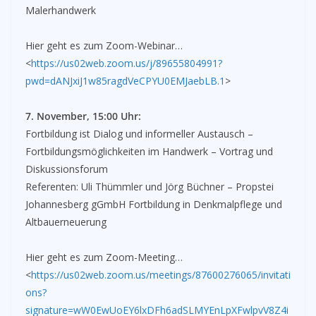
Malerhandwerk
Hier geht es zum Zoom-Webinar…
<
https://us02web.zoom.us/j/89655804991?
pwd=dANJxiJ1w85ragdVeCPYU0EMJaebLB.1
>
7. November, 15:00 Uhr:
Fortbildung ist Dialog und informeller Austausch –
Fortbildungsmöglichkeiten im Handwerk – Vortrag und
Diskussionsforum
Referenten: Uli Thümmler und Jörg Büchner – Propstei
Johannesberg gGmbH Fortbildung in Denkmalpflege und
Altbauerneuerung
Hier geht es zum Zoom-Meeting…
<
https://us02web.zoom.us/meetings/87600276065/invitati
ons?
signature=wW0EwUoEY6lxDFh6adSLMYEnLpXFwlpvV8Z4i