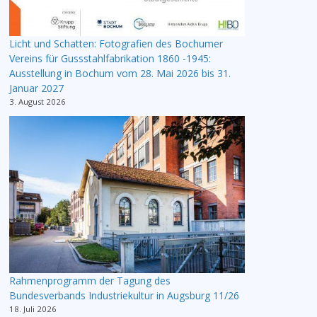
Licht und Schatten: Fotografien des Bochumer
Vereins für Gussstahlfabrikation 1860 -1945:
Ausstellung in Bochum vom 28. Mai 2026 bis 31.
Januar 2027
3. August 2026
Rahmenprogramm der Tagung des
Bundesverbands Industriekultur in Augsburg 11/26
18. Juli 2026