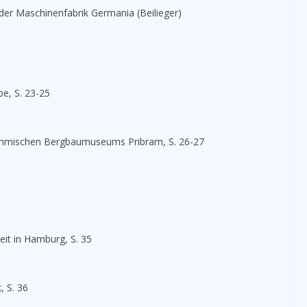
der Maschinenfabrik Germania (Beilieger)
be, S. 23-25
böhmischen Bergbaumuseums Pribram, S. 26-27
eit in Hamburg, S. 35
, S. 36