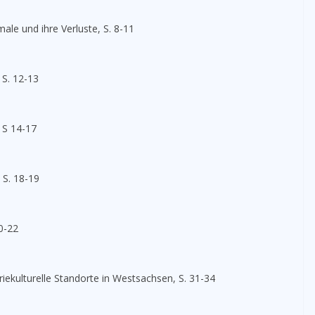
ale und ihre Verluste, S. 8-11
 S. 12-13
 S 14-17
 S. 18-19
0-22
triekulturelle Standorte in Westsachsen, S. 31-34