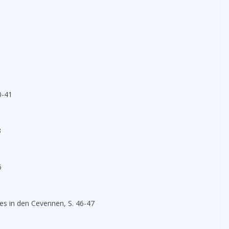
0-41
3
5
es in den Cevennen, S. 46-47