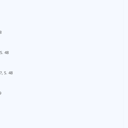
8
S. 48
, S. 48
9