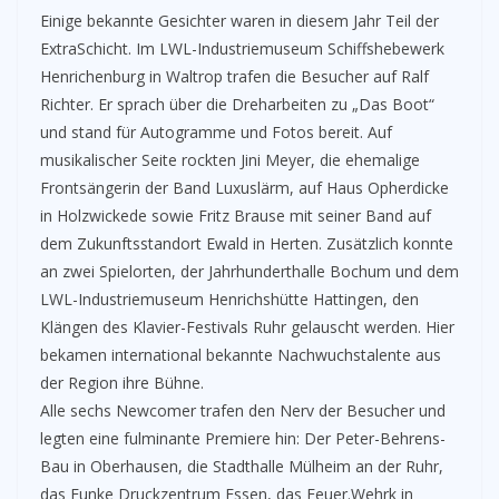
Einige bekannte Gesichter waren in diesem Jahr Teil der
ExtraSchicht. Im LWL-Industriemuseum Schiffshebewerk
Henrichenburg in Waltrop trafen die Besucher auf Ralf
Richter. Er sprach über die Dreharbeiten zu „Das Boot“
und stand für Autogramme und Fotos bereit. Auf
musikalischer Seite rockten Jini Meyer, die ehemalige
Frontsängerin der Band Luxuslärm, auf Haus Opherdicke
in Holzwickede sowie Fritz Brause mit seiner Band auf
dem Zukunftsstandort Ewald in Herten. Zusätzlich konnte
an zwei Spielorten, der Jahrhunderthalle Bochum und dem
LWL-Industriemuseum Henrichshütte Hattingen, den
Klängen des Klavier-Festivals Ruhr gelauscht werden. Hier
bekamen international bekannte Nachwuchstalente aus
der Region ihre Bühne.
Alle sechs Newcomer trafen den Nerv der Besucher und
legten eine fulminante Premiere hin: Der Peter-Behrens-
Bau in Oberhausen, die Stadthalle Mülheim an der Ruhr,
das Funke Druckzentrum Essen, das Feuer.Wehrk in