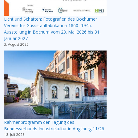
Licht und Schatten: Fotografien des Bochumer
Vereins für Gussstahlfabrikation 1860 -1945:
Ausstellung in Bochum vom 28. Mai 2026 bis 31.
Januar 2027
3. August 2026
Rahmenprogramm der Tagung des
Bundesverbands Industriekultur in Augsburg 11/26
18. Juli 2026