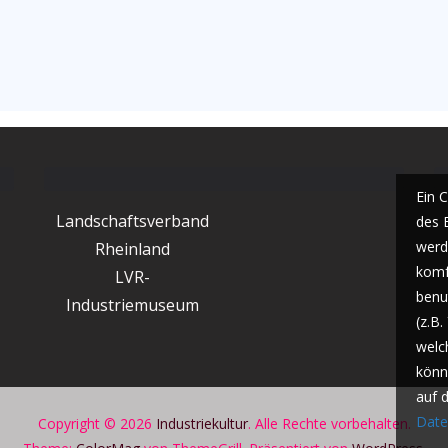
Ein 
Landschaftsverband
des 
werde
Rheinland
komf
LVR-
benu
Industriemuseum
(z.B
welc
könn
auf 
Date
Copyright © 2026
Industriekultur
. Alle Rechte vorbehalten.