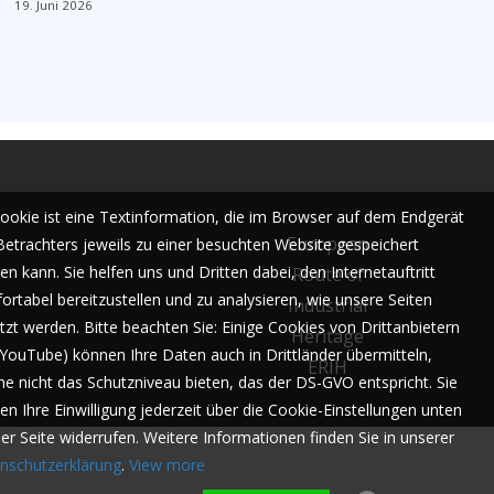
19. Juni 2026
Cookie ist eine Textinformation, die im Browser auf dem Endgerät
European
Betrachters jeweils zu einer besuchten Website gespeichert
n kann. Sie helfen uns und Dritten dabei, den Internetauftritt
Route of
ortabel bereitzustellen und zu analysieren, wie unsere Seiten
Industrial
tzt werden. Bitte beachten Sie: Einige Cookies von Drittanbietern
Heritage
. YouTube) können Ihre Daten auch in Drittländer übermitteln,
ERIH
he nicht das Schutzniveau bieten, das der DS-GVO entspricht. Sie
en Ihre Einwilligung jederzeit über die Cookie-Einstellungen unten
der Seite widerrufen. Weitere Informationen finden Sie in unserer
nschutzerklärung
.
View more