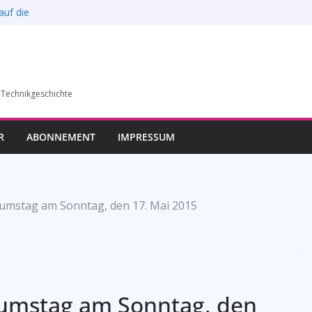
auf die
l verkauft werden –
6)
humer Vereins für
 Technikgeschichte
llung in Bochum vom
esverbands
R
ABONNEMENT
IMPRESSUM
umstag am Sonntag, den 17. Mai 2015
eumstag am Sonntag, den