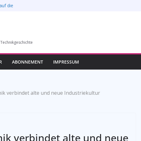
auf die
l verkauft werden –
6)
humer Vereins für
 Technikgeschichte
llung in Bochum vom
esverbands
R
ABONNEMENT
IMPRESSUM
ik verbindet alte und neue Industriekultur
nik verbindet alte und neue