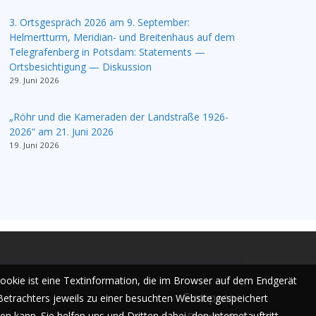
3. Ortsgespräch 2026 am 9. September:
Helmertturm, Meridian- und Breitenhaus auf dem
Telegrafenberg in Potsdam: Statements —
Ortsbesichtigung — Diskussion
29. Juni 2026
„Röhr und die Kameraden der Landstraße 1926-
2026“ am 21. Juni 2026
19. Juni 2026
Cookie ist eine Textinformation, die im Browser auf dem Endgerät
European
Betrachters jeweils zu einer besuchten Website gespeichert
n kann. Sie helfen uns und Dritten dabei, den Internetauftritt