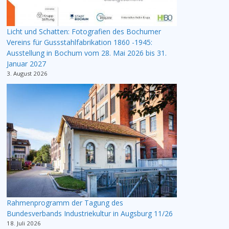
Licht und Schatten: Fotografien des Bochumer
Vereins für Gussstahlfabrikation 1860 -1945:
Ausstellung in Bochum vom 28. Mai 2026 bis 31.
Januar 2027
3. August 2026
Rahmenprogramm der Tagung des
Bundesverbands Industriekultur in Augsburg 11/26
18. Juli 2026