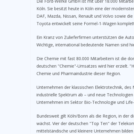
Die Ford-Werke GmbH ist mit über 18.000 Mitarbeit
Köln. Sie besitzt heute in Köln eine der modernst
DAF, Mazda, Nissan, Renault und Volvo sowie die
Toyota entwickelt seine Formel-1-Wagen komplett
Ein Kranz von Zulieferfirmen unterstützen die Aut
Wichtige, international bedeutende Namen sind hie
Die Chemie mit fast 80.000 Mitarbeitern ist die do
deutschen "Chemie"-Umsatzes wird hier erzielt. "H
Chemie und Pharmaindustrie dieser Region.
Unternehmen der klassischen Elektrotechnik, des
industrielle Spektrum ab – und neue Technologien
Unternehmen im Sektor Bio-Technologie und Life-
Bundesweit gilt Köln/Bonn als die Region, in der
wächst. Vier der deutschen "Top Ten" der Telekom
mittelständische und kleinere Unternehmen bilden