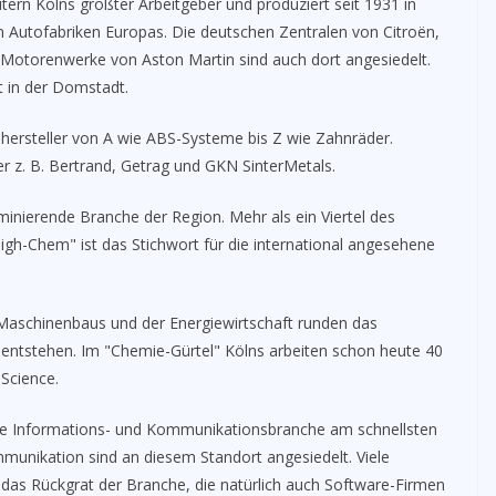
ern Kölns größter Arbeitgeber und produziert seit 1931 in
en Autofabriken Europas. Die deutschen Zentralen von Citroën,
 Motorenwerke von Aston Martin sind auch dort angesiedelt.
 in der Domstadt.
ohersteller von A wie ABS-Systeme bis Z wie Zahnräder.
r z. B. Bertrand, Getrag und GKN SinterMetals.
minierende Branche der Region. Mehr als ein Viertel des
igh-Chem" ist das Stichwort für die international angesehene
 Maschinenbaus und der Energiewirtschaft runden das
 entstehen. Im "Chemie-Gürtel" Kölns arbeiten schon heute 40
Science.
 die Informations- und Kommunikationsbranche am schnellsten
munikation sind an diesem Standort angesiedelt. Viele
 das Rückgrat der Branche, die natürlich auch Software-Firmen