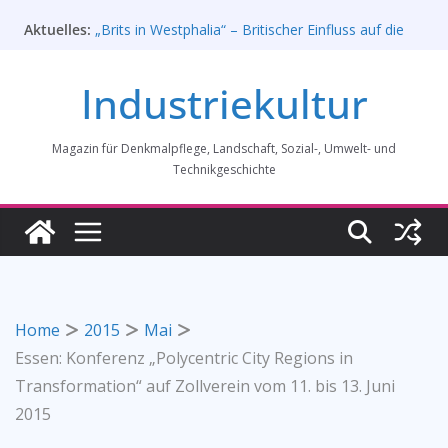
Zum
Aktuelles:
„Brits in Westphalia“ – Britischer Einfluss auf die
Inhalt
Industriekultur Westfalens
springen
Haus für Industriekultur in Darmstadt soll verkauft
Industriekultur
werden – Erfolgreiche Demo am 1. August 2026
Prof. Dr. Rainer Slotta (1.5.1946-16.6.2026)
Licht und Schatten: Fotografien des Bochumer
Magazin für Denkmalpflege, Landschaft, Sozial-, Umwelt- und
Vereins für Gussstahlfabrikation 1860 -1945:
Ausstellung in Bochum vom 28. Mai 2026 bis 31.
Technikgeschichte
Januar 2027
Rahmenprogramm der Tagung des
Bundesverbands Industriekultur in Augsburg 11/26
Home
2015
Mai
Essen: Konferenz „Polycentric City Regions in
Transformation“ auf Zollverein vom 11. bis 13. Juni
2015