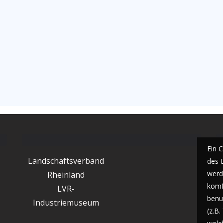
Ein 
Landschaftsverband
des 
werde
Rheinland
komf
LVR-
benu
Industriemuseum
(z.B