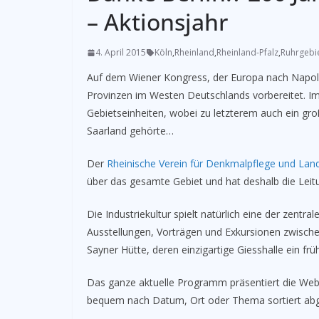
– Aktionsjahr
4. April 2015
Köln
,
Rheinland
,
Rheinland-Pfalz
,
Ruhrgebi
Auf dem Wiener Kongress, der Europa nach Napol
Provinzen im Westen Deutschlands vorbereitet. Im
Gebietseinheiten, wobei zu letzterem auch ein gr
Saarland gehörte…
Der
Rheinische Verein für Denkmalpflege und Lan
über das gesamte Gebiet und hat deshalb die Lei
Die Industriekultur spielt natürlich eine der zentr
Ausstellungen, Vorträgen und Exkursionen zwischen 
Sayner Hütte, deren einzigartige Giesshalle ein früh
Das ganze aktuelle Programm präsentiert die We
bequem nach Datum, Ort oder Thema sortiert ab