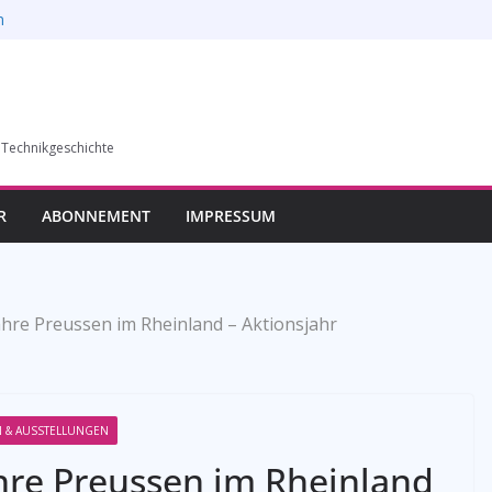
n
6)
humer Vereins für
llung in Bochum vom
esverbands
 Technikgeschichte
auf die
R
ABONNEMENT
IMPRESSUM
ahre Preussen im Rheinland – Aktionsjahr
 & AUSSTELLUNGEN
ahre Preussen im Rheinland