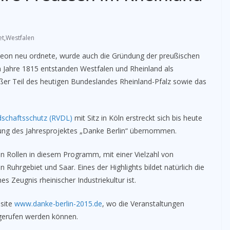
et
,
Westfalen
eon neu ordnete, wurde auch die Gründung der preußischen
 Jahre 1815 entstanden Westfalen und Rheinland als
oßer Teil des heutigen Bundeslandes Rheinland-Pfalz sowie das
dschaftsschutz (RVDL)
mit Sitz in Köln erstreckt sich bis heute
tung des Jahresprojektes „Danke Berlin“ übernommen.
alen Rollen in diesem Programm, mit einer Vielzahl von
Ruhrgebiet und Saar. Eines der Highlights bildet natürlich die
es Zeugnis rheinischer Industriekultur ist.
bsite
www.danke-berlin-2015.de
, wo die Veranstaltungen
gerufen werden können.