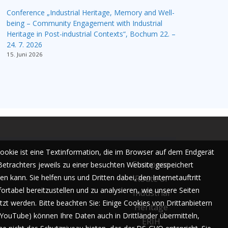
Conference „Industrial Heritage, Memory and Well-
being – Community Engagement with Industrial
Heritage in Post-industrial Contexts“, Bochum 22. –
24. 7. 2026
15. Juni 2026
Cookie ist eine Textinformation, die im Browser auf dem Endgerät
European
Betrachters jeweils zu einer besuchten Website gespeichert
n kann. Sie helfen uns und Dritten dabei, den Internetauftritt
Route of
ortabel bereitzustellen und zu analysieren, wie unsere Seiten
Industrial
tzt werden. Bitte beachten Sie: Einige Cookies von Drittanbietern
Heritage
. YouTube) können Ihre Daten auch in Drittländer übermitteln,
ERIH