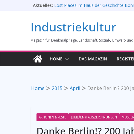
Zum
Aktuelles:
Lost Places im Haus der Geschichte Bon
Prof. Dr. Rainer Slotta (1.5.1946-16.6.202
Inhalt
Licht und Schatten: Fotografien des Boc
springen
Industriekultur
Gussstahlfabrikation 1860 -1945: Ausste
28. Mai 2026 bis 31. Januar 2027
Rahmenprogramm der Tagung des Bund
Magazin für Denkmalpflege, Landschaft, Sozial-, Umwelt- und
Industriekultur in Augsburg 11/26
„Brits in Westphalia“ – Britischer Einfluss 
Industriekultur Westfalens
HOME
DAS MAGAZIN
REGISTE
Home
2015
April
Danke Berlin!? 200 J
AKTIONEN & FESTE
JUBILÄEN & AUSZEICHNUNGEN
MUSEEN
Danke Berlin!? 200 J