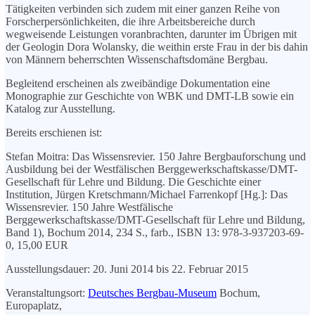
Tätigkeiten verbinden sich zudem mit einer ganzen Reihe von
Forscherpersönlichkeiten, die ihre Arbeitsbereiche durch
wegweisende Leistungen voranbrachten, darunter im Übrigen mit
der Geologin Dora Wolansky, die weithin erste Frau in der bis dahin
von Männern beherrschten Wissenschaftsdomäne Bergbau.
Begleitend erscheinen als zweibändige Dokumentation eine
Monographie zur Geschichte von WBK und DMT-LB sowie ein
Katalog zur Ausstellung.
Bereits erschienen ist:
Stefan Moitra: Das Wissensrevier. 150 Jahre Bergbauforschung und
Ausbildung bei der Westfälischen Berggewerkschaftskasse/DMT-
Gesellschaft für Lehre und Bildung. Die Geschichte einer
Institution, Jürgen Kretschmann/Michael Farrenkopf [Hg.]: Das
Wissensrevier. 150 Jahre Westfälische
Berggewerkschaftskasse/DMT-Gesellschaft für Lehre und Bildung,
Band 1), Bochum 2014, 234 S., farb., ISBN 13: 978-3-937203-69-
0, 15,00 EUR
Ausstellungsdauer: 20. Juni 2014 bis 22. Februar 2015
Veranstaltungsort:
Deutsches Bergbau-Museum
Bochum,
Europaplatz,