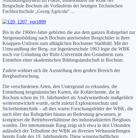
Ausbildungssystem im Fokus, insbesondere die Rolle der
Bergschule Bochum als Vorläuferin der heutigen Technischen
Fachhochschule „Georg Agricola“…
Bis in die 1960er-Jahre gehörten die aus dem ganzen Ruhrgebiet zur
Steigerausbildung nach Bochum anreisenden Bergschüler in ihrer
Knappen-Uniform zum alltäglichen Bochumer Stadtbild. Mit der
Umwandlung der Berg- zur Ingenieurschule 1963 legte die WBK
noch vor Gründung der Ruhr-Universität den Grundstein zum
Entstehen einer akademischen Bildungslandschaft in Bochum.
Zudem widmet sich die Ausstellung dem großen Bereich der
Bergbauforschung.
Die verschiedenen Arten, den Untergrund zu erkunden, die
Entstehung bergmännischer Karten, die Kohlechemie, die in
Bochum schon im 19. Jahrhundert als Analysemethode maßgeblich
weiterentwickelt wurde, nicht zuletzt Explosionsschutz und
Sicherheitstechnik – all dies waren Forschungsfelder der WBK, die
auch über das Ruhrgebiet hinaus an Bedeutung gewannen, je
komplexer die Betriebsverhältnisse des industrialisierten Bergbaus
wurden. Der internationale Rang zeigt sich etwa in den Urkunden
anlässlich der Teilnahme der WBK an diversen Weltausstellungen
bereits Ende des 19. Jahrhunderts. Diese wissenschaftlichen