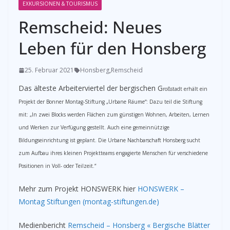
EXKURSIONEN & TOURISMUS
Remscheid: Neues
Leben für den Honsberg
25. Februar 2021
Honsberg
,
Remscheid
Das älteste Arbeiterviertel der bergischen G
roßstadt erhält ein
Projekt der Bonner Montag-Stiftung „Urbane Räume“: Dazu teil die Stiftung
mit: „In zwei Blocks werden Flächen zum günstigen Wohnen, Arbeiten, Lernen
und Werken zur Verfügung gestellt. Auch eine gemeinnützige
Bildungseinrichtung ist geplant. Die Urbane Nachbarschaft Honsberg sucht
zum Aufbau ihres kleinen Projektteams engagierte Menschen für verschiedene
Positionen in Voll- oder Teilzeit.“
Mehr zum Projekt HONSWERK hier
HONSWERK –
Montag Stiftungen (montag-stiftungen.de)
Medienbericht
Remscheid – Honsberg « Bergische Blätter