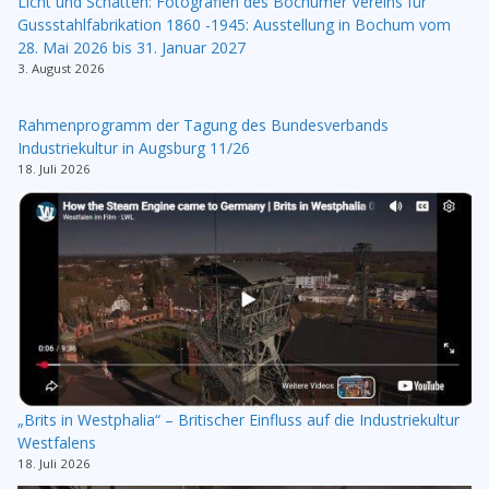
Licht und Schatten: Fotografien des Bochumer Vereins für
Gussstahlfabrikation 1860 -1945: Ausstellung in Bochum vom
28. Mai 2026 bis 31. Januar 2027
3. August 2026
Rahmenprogramm der Tagung des Bundesverbands
Industriekultur in Augsburg 11/26
18. Juli 2026
„Brits in Westphalia“ – Britischer Einfluss auf die Industriekultur
Westfalens
18. Juli 2026