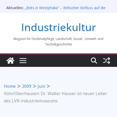
Zum
Aktuelles:
„Brits in Westphalia“ – Britischer Einfluss auf die
Inhalt
Industriekultur Westfalens
springen
Haus für Industriekultur in Darmstadt soll verkauft
Industriekultur
werden – Erfolgreiche Demo am 1. August 2026
Prof. Dr. Rainer Slotta (1.5.1946-16.6.2026)
Licht und Schatten: Fotografien des Bochumer
Magazin für Denkmalpflege, Landschaft, Sozial-, Umwelt- und
Vereins für Gussstahlfabrikation 1860 -1945:
Ausstellung in Bochum vom 28. Mai 2026 bis 31.
Technikgeschichte
Januar 2027
Rahmenprogramm der Tagung des
Bundesverbands Industriekultur in Augsburg 11/26
Home
2009
Juni
Köln/Oberhausen: Dr. Walter Hauser ist neuer Leiter
des LVR-Industriemuseums