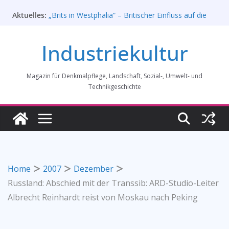
Zum
Aktuelles:
Rahmenprogramm der Tagung des
Inhalt
Bundesverbands Industriekultur in Augsburg 11/26
springen
„Brits in Westphalia“ – Britischer Einfluss auf die
Industriekultur
Industriekultur Westfalens
Haus für Industriekultur in Darmstadt soll verkauft
werden – Erfolgreiche Demo am 1. August 2026
Magazin für Denkmalpflege, Landschaft, Sozial-, Umwelt- und
Prof. Dr. Rainer Slotta (1.5.1946-16.6.2026)
Licht und Schatten: Fotografien des Bochumer
Technikgeschichte
Vereins für Gussstahlfabrikation 1860 -1945:
Ausstellung in Bochum vom 28. Mai 2026 bis 31.
Januar 2027
Home
2007
Dezember
Russland: Abschied mit der Transsib: ARD-Studio-Leiter
Albrecht Reinhardt reist von Moskau nach Peking