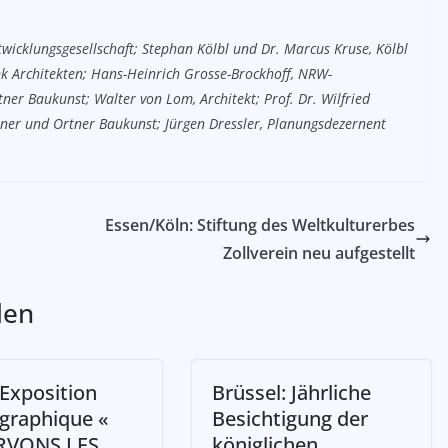
wicklungsgesellschaft; S
tephan Kölbl und
Dr. Marcus Kruse, Kölbl
nk Architekten;
Hans-Heinrich Grosse-Brockhoff, NRW-
rtner Baukunst;
Walter von Lom, Architekt;
Prof. Dr. Wilfried
ner und Ortner Baukunst; Jürgen Dressler, Planungsdezernent
Essen/Köln: Stiftung des Weltkulturerbes
Zollverein neu aufgestellt
len
 Exposition
Brüssel: Jährliche
graphique «
Besichtigung der
RVONS LES
königlichen