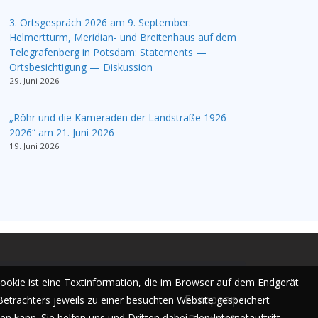
3. Ortsgespräch 2026 am 9. September:
Helmertturm, Meridian- und Breitenhaus auf dem
Telegrafenberg in Potsdam: Statements —
Ortsbesichtigung — Diskussion
29. Juni 2026
„Röhr und die Kameraden der Landstraße 1926-
2026“ am 21. Juni 2026
19. Juni 2026
Cookie ist eine Textinformation, die im Browser auf dem Endgerät
European
Betrachters jeweils zu einer besuchten Website gespeichert
n kann. Sie helfen uns und Dritten dabei, den Internetauftritt