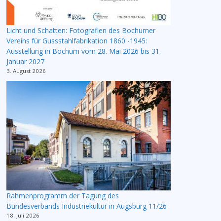
Licht und Schatten: Fotografien des Bochumer
Vereins für Gussstahlfabrikation 1860 -1945:
Ausstellung in Bochum vom 28. Mai 2026 bis 31.
Januar 2027
3. August 2026
Rahmenprogramm der Tagung des
Bundesverbands Industriekultur in Augsburg 11/26
18. Juli 2026