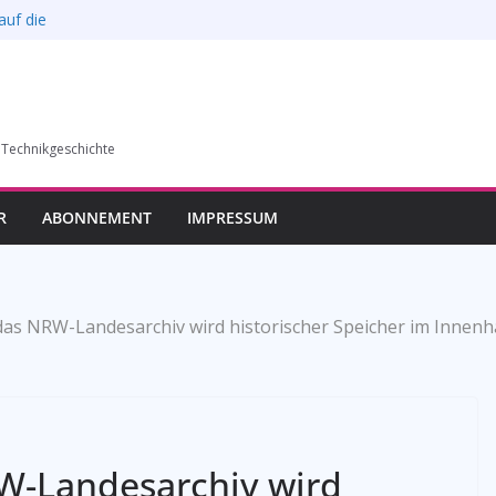
auf die
l verkauft werden –
6)
humer Vereins für
 Technikgeschichte
llung in Bochum vom
esverbands
R
ABONNEMENT
IMPRESSUM
das NRW-Landesarchiv wird historischer Speicher im Innenh
W-Landesarchiv wird