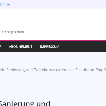
auf die
l verkauft werden –
6)
humer Vereins für
 Technikgeschichte
llung in Bochum vom
esverbands
R
ABONNEMENT
IMPRESSUM
eiz: Sanierung und Teilrekonstruktion des Eisenbahn-Emp
 Sanierung und