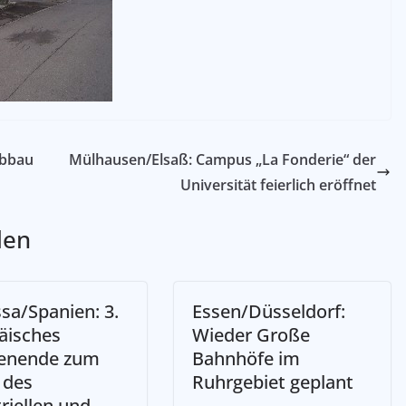
Abbau
Mülhausen/Elsaß: Campus „La Fonderie“ der
Universität feierlich eröffnet
len
sa/Spanien: 3.
Essen/Düsseldorf:
äisches
Wieder Große
enende zum
Bahnhöfe im
 des
Ruhrgebiet geplant
riellen und