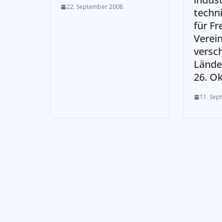
22. September 2008
techn
für Fr
Verei
versc
Lände
26. O
11. Sep