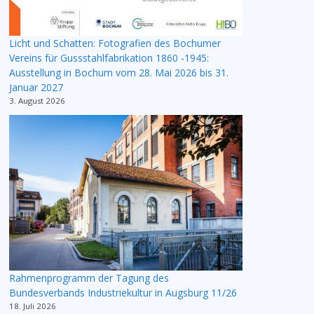
Licht und Schatten: Fotografien des Bochumer
Vereins für Gussstahlfabrikation 1860 -1945:
Ausstellung in Bochum vom 28. Mai 2026 bis 31.
Januar 2027
3. August 2026
Rahmenprogramm der Tagung des
Bundesverbands Industriekultur in Augsburg 11/26
18. Juli 2026