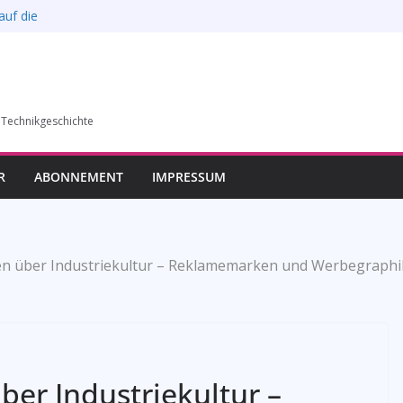
auf die
l verkauft werden –
6)
humer Vereins für
 Technikgeschichte
llung in Bochum vom
esverbands
R
ABONNEMENT
IMPRESSUM
gen über Industriekultur – Reklamemarken und Werbegraphi
ber Industriekultur –