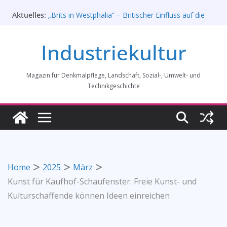
Zum
Aktuelles:
„Brits in Westphalia“ – Britischer Einfluss auf die
Inhalt
Industriekultur Westfalens
springen
Haus für Industriekultur in Darmstadt soll verkauft
Industriekultur
werden – Erfolgreiche Demo am 1. August 2026
Prof. Dr. Rainer Slotta (1.5.1946-16.6.2026)
Licht und Schatten: Fotografien des Bochumer
Magazin für Denkmalpflege, Landschaft, Sozial-, Umwelt- und
Vereins für Gussstahlfabrikation 1860 -1945:
Ausstellung in Bochum vom 28. Mai 2026 bis 31.
Technikgeschichte
Januar 2027
Rahmenprogramm der Tagung des
Bundesverbands Industriekultur in Augsburg 11/26
Home
2025
März
Kunst für Kaufhof-Schaufenster: Freie Kunst- und
Kulturschaffende können Ideen einreichen