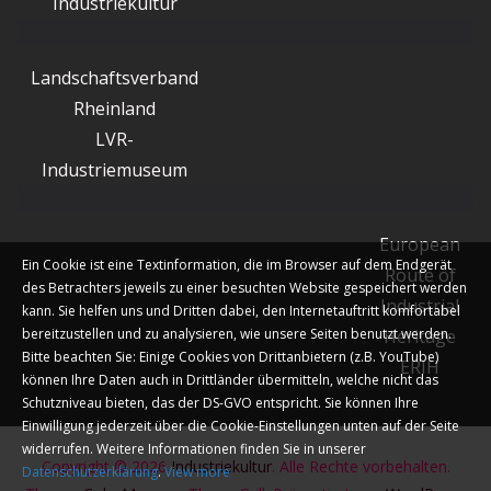
Industriekultur
Landschaftsverband
Rheinland
LVR-
Industriemuseum
European
Ein Cookie ist eine Textinformation, die im Browser auf dem Endgerät
Route of
des Betrachters jeweils zu einer besuchten Website gespeichert werden
Industrial
kann. Sie helfen uns und Dritten dabei, den Internetauftritt komfortabel
bereitzustellen und zu analysieren, wie unsere Seiten benutzt werden.
Heritage
Bitte beachten Sie: Einige Cookies von Drittanbietern (z.B. YouTube)
ERIH
können Ihre Daten auch in Drittländer übermitteln, welche nicht das
Schutzniveau bieten, das der DS-GVO entspricht. Sie können Ihre
Einwilligung jederzeit über die Cookie-Einstellungen unten auf der Seite
widerrufen. Weitere Informationen finden Sie in unserer
Copyright © 2026
Industriekultur
. Alle Rechte vorbehalten.
Datenschutzerklärung
.
View more