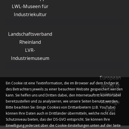
LWL-Museen für
Industriekultur
Landschaftsverband
Rheinland
LVR-
Industriemuseum
European
Ein Cookie ist eine Textinformation, die im Browser auf dem Endgerät
Route of
des Betrachters jeweils zu einer besuchten Website gespeichert werden
Industrial
kann. Sie helfen uns und Dritten dabei, den Internetauftritt komfortabel
bereitzustellen und zu analysieren, wie unsere Seiten benutzt werden.
Heritage
Bitte beachten Sie: Einige Cookies von Drittanbietern (z.B. YouTube)
ERIH
können Ihre Daten auch in Drittländer übermitteln, welche nicht das
Schutzniveau bieten, das der DS-GVO entspricht. Sie können Ihre
Einwilligung jederzeit über die Cookie-Einstellungen unten auf der Seite