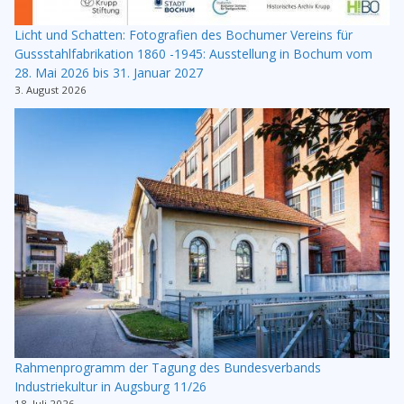
Licht und Schatten: Fotografien des Bochumer Vereins für
Gussstahlfabrikation 1860 -1945: Ausstellung in Bochum vom
28. Mai 2026 bis 31. Januar 2027
3. August 2026
Rahmenprogramm der Tagung des Bundesverbands
Industriekultur in Augsburg 11/26
18. Juli 2026