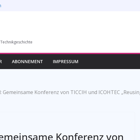
n
6)
humer Vereins für
llung in Bochum vom
esverbands
 Technikgeschichte
auf die
R
ABONNEMENT
IMPRESSUM
: Gemeinsame Konferenz von TICCIH und ICOHTEC „Reusing 
Gemeinsame Konferenz von