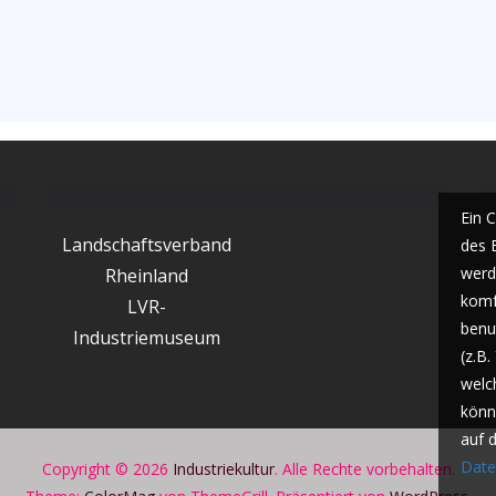
Ein 
Landschaftsverband
des 
werde
Rheinland
komf
LVR-
benu
Industriemuseum
(z.B
welc
könn
auf 
Date
Copyright © 2026
Industriekultur
. Alle Rechte vorbehalten.