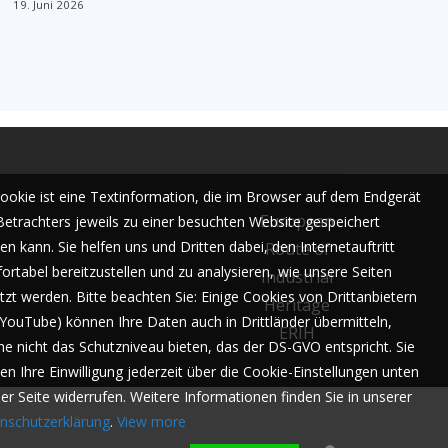
19. Juni 2026
Cookie ist eine Textinformation, die im Browser auf dem Endgerät
European
Betrachters jeweils zu einer besuchten Website gespeichert
n kann. Sie helfen uns und Dritten dabei, den Internetauftritt
Route of
ortabel bereitzustellen und zu analysieren, wie unsere Seiten
Industrial
tzt werden. Bitte beachten Sie: Einige Cookies von Drittanbietern
Heritage
. YouTube) können Ihre Daten auch in Drittländer übermitteln,
ERIH
he nicht das Schutzniveau bieten, das der DS-GVO entspricht. Sie
en Ihre Einwilligung jederzeit über die Cookie-Einstellungen unten
der Seite widerrufen. Weitere Informationen finden Sie in unserer
nschutzerklärung
.
View more