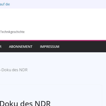
auf die
l verkauft werden –
6)
 Technikgeschichte
humer Vereins für
llung in Bochum vom
R
ABONNEMENT
IMPRESSUM
-Doku des NDR
Doku des NDR