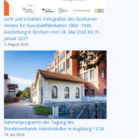
Licht und Schatten: Fotografien des Bochumer
Vereins für Gussstahlfabrikation 1860 -1945:
Ausstellung in Bochum vom 28. Mai 2026 bis 31.
Januar 2027
3. August 2026
Rahmenprogramm der Tagung des
Bundesverbands Industriekultur in Augsburg 11/26
18. Juli 2026